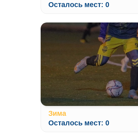
Осталось мест: 0
Зима
Осталось мест: 0