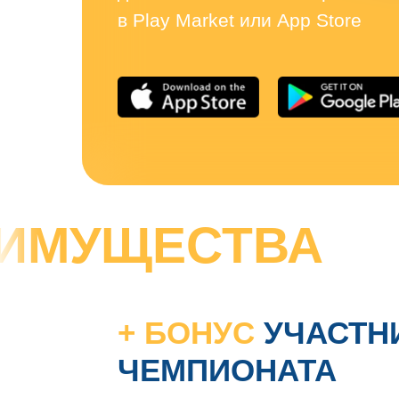
в Play Market или App Store
+ БОНУС
УЧАСТН
ЧЕМПИОНАТА