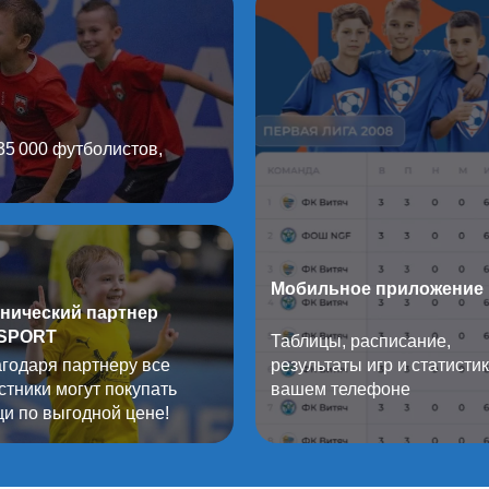
35 000 футболистов,
Мобильное приложение
хнический партнер
SPORT
Таблицы, расписание,
годаря партнеру все
результаты игр и статистик
стники могут покупать
вашем телефоне
и по выгодной цене!