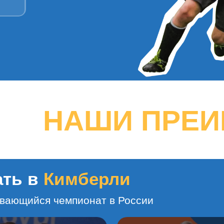
НАШИ ПРЕИМУ
ать в
Кимберли
вающийся чемпионат в России