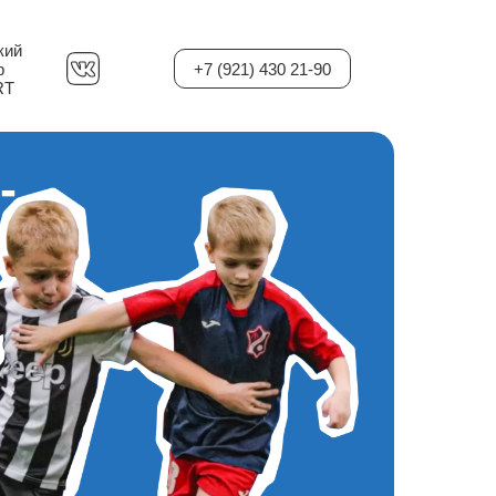
кий
+7 (921) 430 21-90
р
RT
-